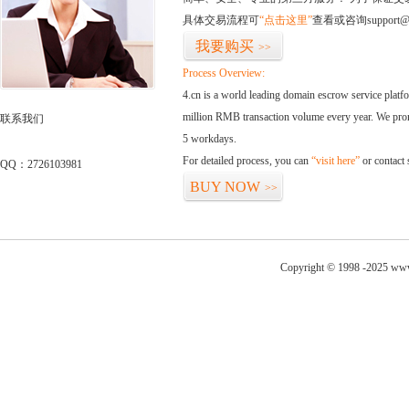
具体交易流程可
“点击这里”
查看或咨询support@
我要购买
>>
Process Overview:
4.cn is a world leading domain escrow service plat
million RMB transaction volume every year. We promi
联系我们
5 workdays.
For detailed process, you can
“visit here”
or contact
QQ：2726103981
BUY NOW
>>
Copyright © 1998 -2025 www.