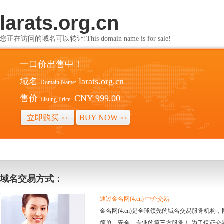
larats.org.cn
您正在访问的域名可以转让!This domain name is for sale!
一口价出售中！
域名
larats.org.cn
Domain Name:
售价
CNY 999.00
Listing Price:
立即购买
BUY NOW
>>
>>
域名交易方式：
通过金名网(4.cn) 中介交易
金名网(4.cn)是全球领先的域名交易服务机
简单、安全、专业的第三方服务！ 为了保证交